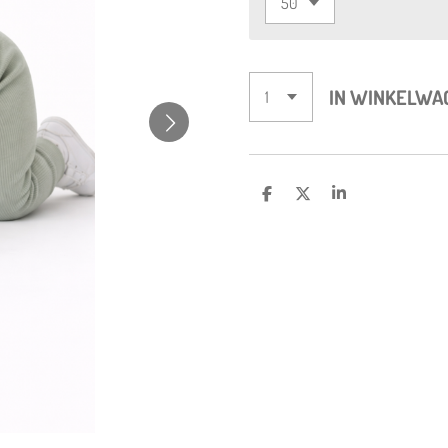
IN WINKELWA
D
D
S
E
E
H
L
E
A
E
L
R
N
E