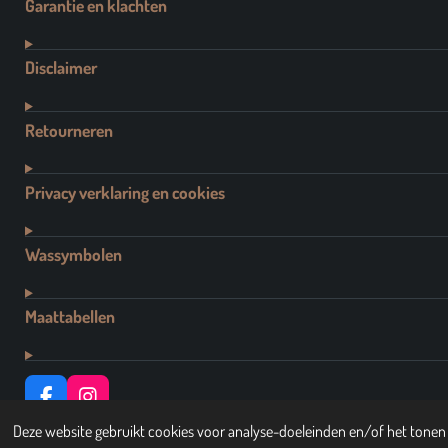
Garantie en klachten
Disclaimer
Retourneren
Privacy verklaring en cookies
Wassymbolen
Maattabellen
F
I
A
N
© 2021 - 2026 Dutch Brand Fashion
Deze website gebruikt cookies voor analyse-doeleinden en/of het tonen v
C
S