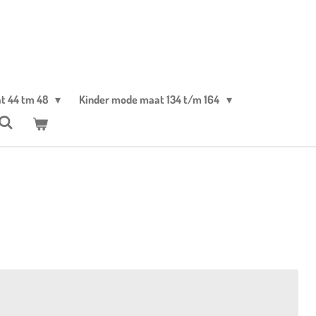
t 44 tm 48
Kinder mode maat 134 t/m 164