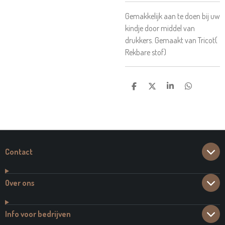
Gemakkelijk aan te doen bij uw
kindje door middel van
drukkers. Gemaakt van Tricot(
Rekbare stof)
D
D
S
D
E
E
H
E
L
E
A
L
E
L
R
E
N
E
N
Contact
Over ons
Info voor bedrijven