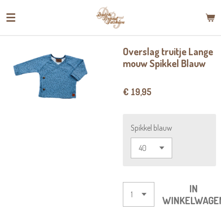
Ga
direct
naar
de
Overslag truitje Lange
hoofdinhoud
mouw Spikkel Blauw
€ 19,95
Spikkel blauw
IN
WINKELWAGE