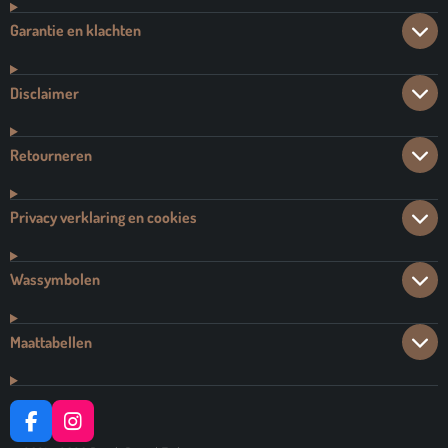
Garantie en klachten
Disclaimer
Retourneren
Privacy verklaring en cookies
Wassymbolen
Maattabellen
F
I
A
N