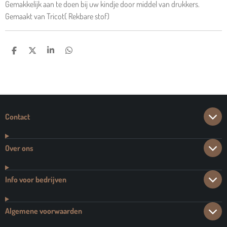
Gemakkelijk aan te doen bij uw kindje door middel van drukkers.
Gemaakt van Tricot( Rekbare stof)
D
D
S
D
E
E
H
E
L
E
A
L
E
L
R
E
N
E
N
Contact
Over ons
Info voor bedrijven
Algemene voorwaarden