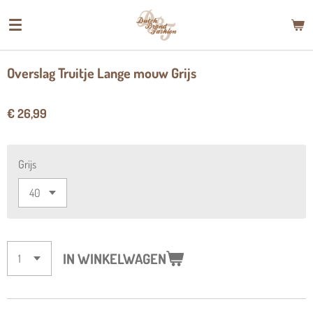
Ga
direct
naar
de
Overslag Truitje Lange mouw Grijs
hoofdinhoud
€ 26,99
Grijs
IN WINKELWAGEN