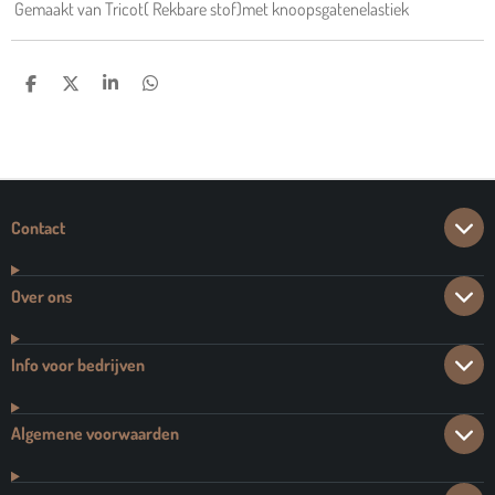
Gemaakt van Tricot( Rekbare stof)met knoopsgatenelastiek
D
D
S
D
E
E
H
E
L
E
A
L
E
L
R
E
N
E
N
Contact
Over ons
Info voor bedrijven
Algemene voorwaarden