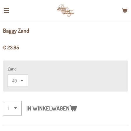
Ga
direct
naar
de
Baggy Zand
hoofdinhoud
€ 23,95
Zand
IN WINKELWAGEN