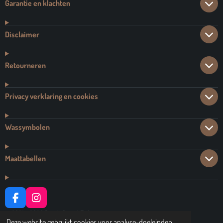
Garantie en klachten
Disclaimer
Retourneren
Privacy verklaring en cookies
Wassymbolen
Maattabellen
F
I
A
N
© 2021 - 2026 Dutch Brand Fashion
C
S
Deze website gebruikt cookies voor analyse-doeleinden