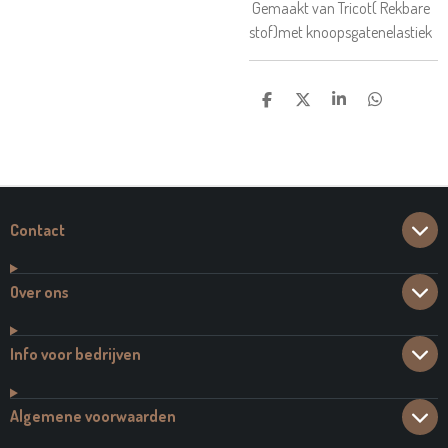
Gemaakt van Tricot( Rekbare
stof)met knoopsgatenelastiek
D
D
S
D
E
E
H
E
L
E
A
L
E
L
R
E
N
E
N
Contact
Over ons
Info voor bedrijven
Algemene voorwaarden