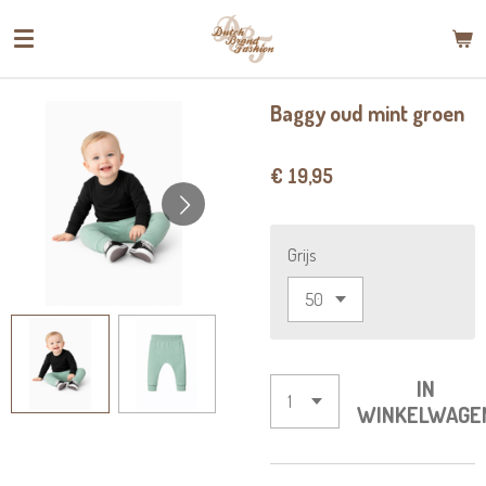
Ga
direct
naar
de
Baggy oud mint groen
hoofdinhoud
€ 19,95
Grijs
IN
WINKELWAGE