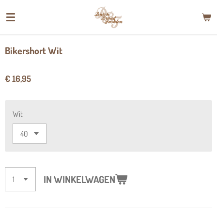
Ga
direct
naar
de
Bikershort Wit
hoofdinhoud
€ 16,95
Wit
IN WINKELWAGEN