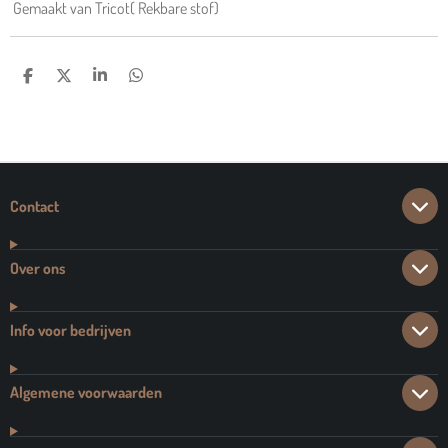
Gemaakt van Tricot( Rekbare stof)
D
D
S
D
E
E
H
E
L
E
A
L
E
L
R
E
N
E
N
Contact
Over ons
Info voor bedrijven
Algemene voorwaarden