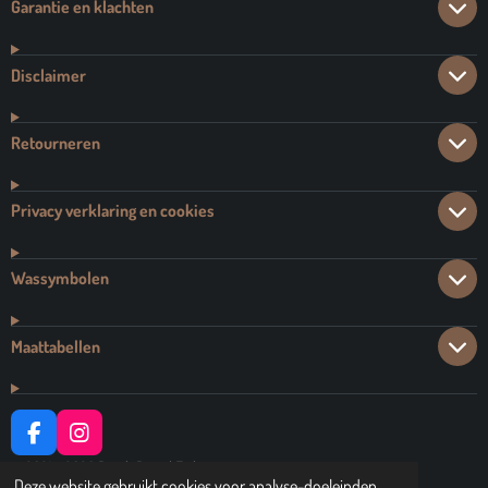
Garantie en klachten
Disclaimer
Retourneren
Privacy verklaring en cookies
Wassymbolen
Maattabellen
F
I
A
N
© 2021 - 2026 Dutch Brand Fashion
C
S
Deze website gebruikt cookies voor analyse-doeleinden