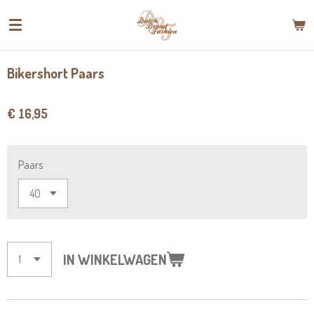
Ga
direct
naar
de
Bikershort Paars
hoofdinhoud
€ 16,95
Paars
IN WINKELWAGEN