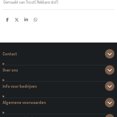
Gemaakt van Tricot( Rekbare stof)
D
D
S
D
E
E
H
E
L
E
A
L
E
L
R
E
N
E
N
Contact
Over ons
Info voor bedrijven
Algemene voorwaarden