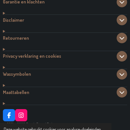
Garantie en klachten
Disclaimer
Retourneren
Privacy verklaring en cookies
Wassymbolen
Maattabellen
F
I
A
N
© 2021 - 2026 Dutch Brand Fashion
C
S
Deze website gebruikt cookies voor analyse-doeleinden