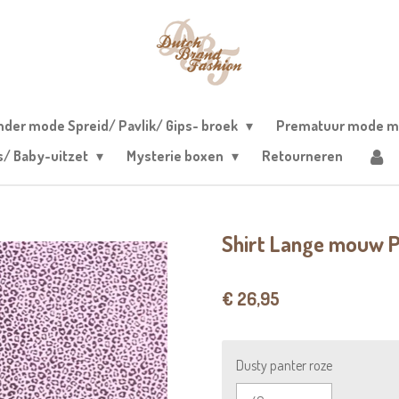
nder mode Spreid/ Pavlik/ Gips- broek
Prematuur mode m
s/ Baby-uitzet
Mysterie boxen
Retourneren
Shirt Lange mouw 
€ 26,95
Dusty panter roze