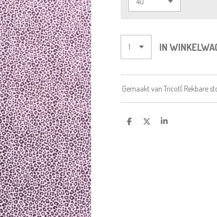
IN WINKELWA
Gemaakt van Tricot( Rekbare st
D
D
S
E
E
H
L
E
A
E
L
R
N
E