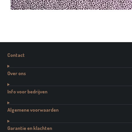
Contact
Over ons
Info voor bedrijven
Algemene voorwaarden
Garantie en klachten