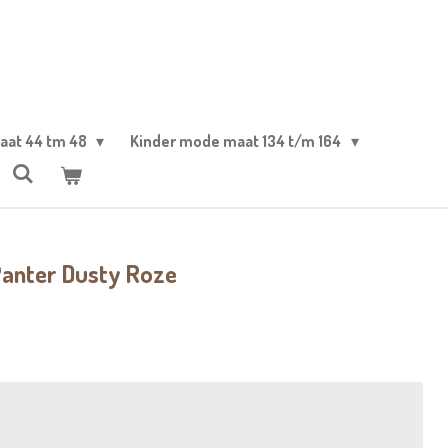
aat 44 tm 48
Kinder mode maat 134 t/m 164
Panter Dusty Roze