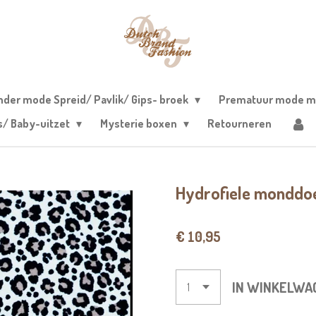
nder mode Spreid/ Pavlik/ Gips- broek
Prematuur mode m
s/ Baby-uitzet
Mysterie boxen
Retourneren
Hydrofiele monddoe
€ 10,95
IN WINKELWA