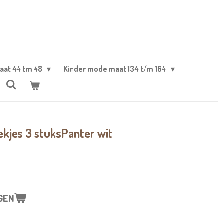
aat 44 tm 48
Kinder mode maat 134 t/m 164
kjes 3 stuksPanter wit
GEN