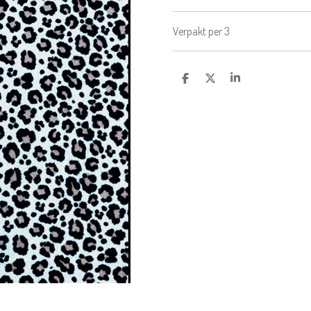
Verpakt per 3
D
D
S
E
E
H
L
E
A
E
L
R
N
E