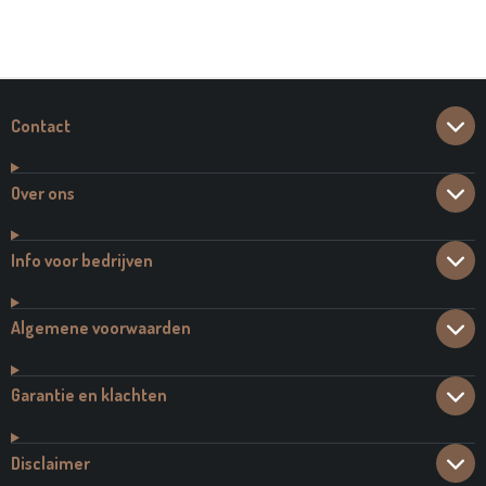
E
E
H
E
L
E
A
L
E
L
R
E
N
E
N
Contact
Over ons
Info voor bedrijven
Algemene voorwaarden
Garantie en klachten
Disclaimer