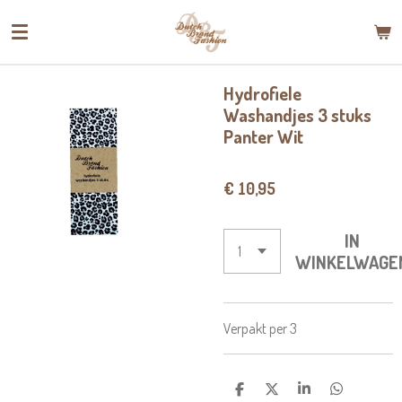
Ga
direct
naar
de
Hydrofiele
hoofdinhoud
Washandjes 3 stuks
Panter Wit
€ 10,95
IN
WINKELWAGE
Verpakt per 3
D
D
S
D