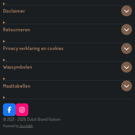
Disclaimer
Retourneren
Privacy verklaring en cookies
Wassymbolen
Maattabellen
F
I
A
N
© 2021 - 2026 Dutch Brand Fashion
C
S
Powered by
JouwWeb
E
T
B
A