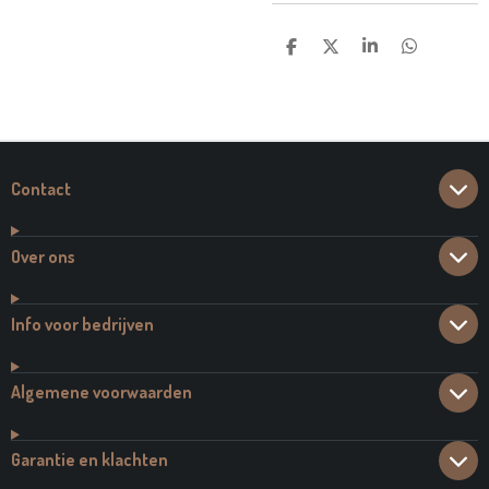
D
D
S
D
E
E
H
E
L
E
A
L
E
L
R
E
N
E
N
Contact
Over ons
Info voor bedrijven
Algemene voorwaarden
Garantie en klachten