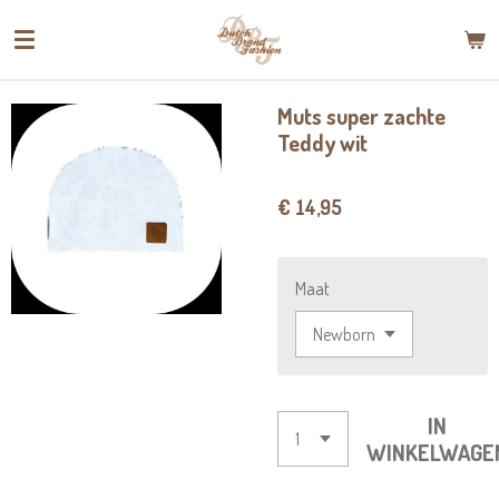
Ga
direct
naar
de
Muts super zachte
hoofdinhoud
Teddy wit
€ 14,95
Maat
IN
WINKELWAGE