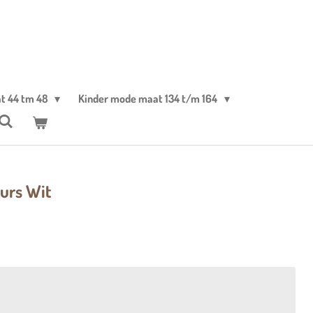
t 44 tm 48
Kinder mode maat 134 t/m 164
urs Wit