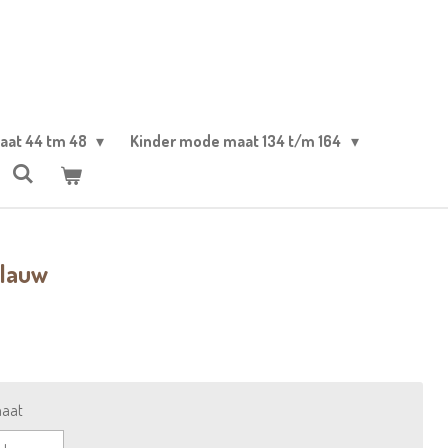
aat 44 tm 48
Kinder mode maat 134 t/m 164
Blauw
maat