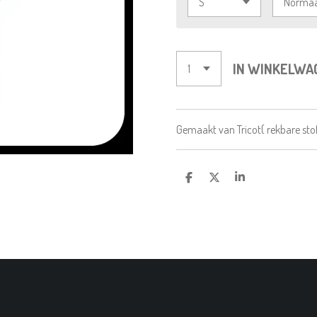
IN WINKELWA
Gemaakt van Tricot( rekbare sto
D
D
S
E
E
H
L
E
A
E
L
R
N
E