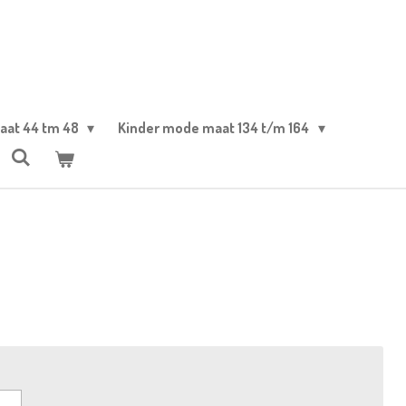
aat 44 tm 48
Kinder mode maat 134 t/m 164