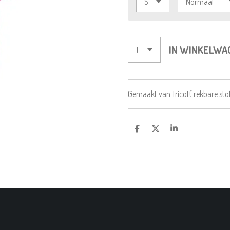
IN WINKELWA
Gemaakt van Tricot( rekbare sto
D
D
S
E
E
H
L
E
A
E
L
R
N
E