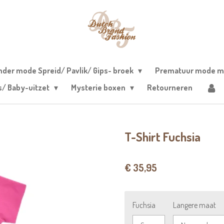
nder mode Spreid/ Pavlik/ Gips- broek
Prematuur mode m
s/ Baby-uitzet
Mysterie boxen
Retourneren
T-Shirt Fuchsia
€ 35,95
Fuchsia
Langere maat