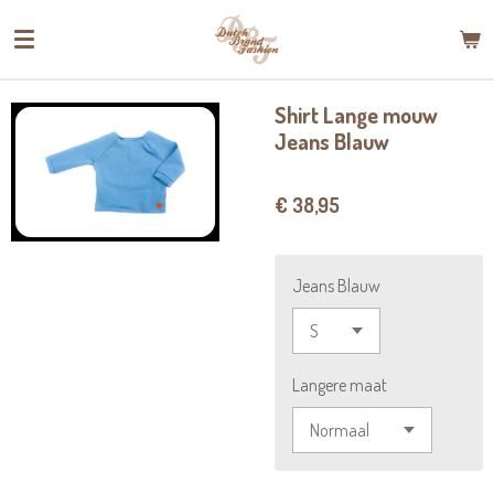
Ga
direct
naar
de
Shirt Lange mouw
hoofdinhoud
Jeans Blauw
€ 38,95
Jeans Blauw
Langere maat