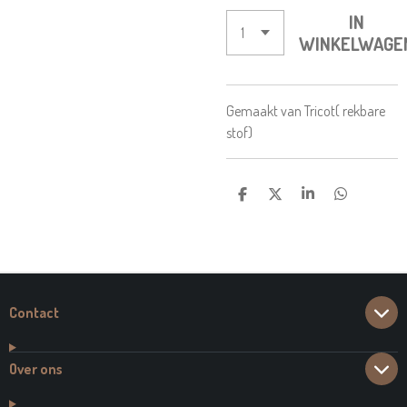
IN
WINKELWAGE
Gemaakt van Tricot( rekbare
stof)
D
D
S
D
E
E
H
E
L
E
A
L
E
L
R
E
N
E
N
Contact
Over ons