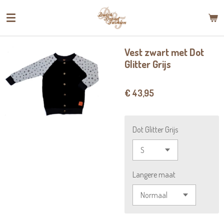
Ga
direct
naar
de
Vest zwart met Dot
hoofdinhoud
Glitter Grijs
€ 43,95
Dot Glitter Grijs
Langere maat