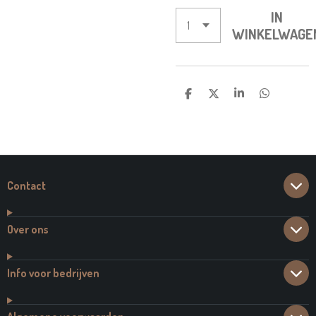
IN
WINKELWAGE
D
D
S
D
E
E
H
E
L
E
A
L
E
L
R
E
N
E
N
Contact
Over ons
Info voor bedrijven