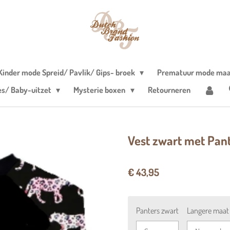
Kinder mode Spreid/ Pavlik/ Gips- broek
Prematuur mode maa
es/ Baby-uitzet
Mysterie boxen
Retourneren
Vest zwart met Pan
€ 43,95
Panters zwart
Langere maat