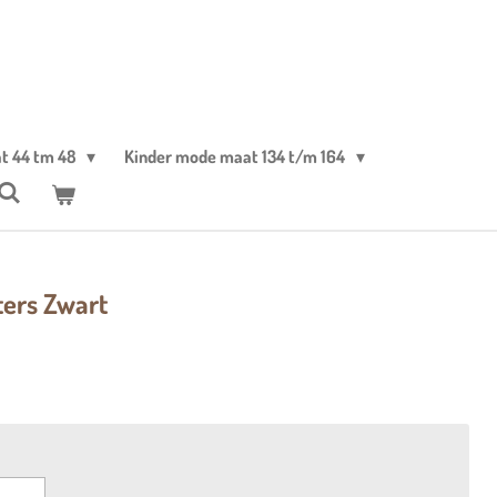
t 44 tm 48
Kinder mode maat 134 t/m 164
ters Zwart