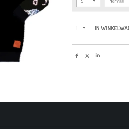
IN WINKELWA
D
D
S
E
E
H
L
E
A
E
L
R
N
E