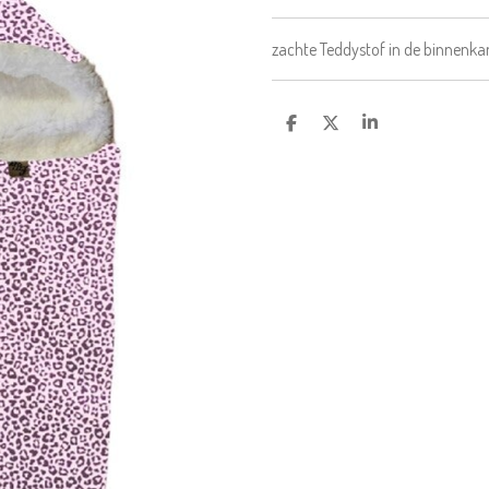
zachte Teddystof in de binnenka
D
D
S
E
E
H
L
E
A
E
L
R
N
E