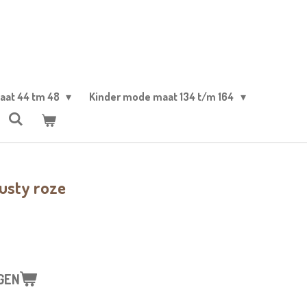
aat 44 tm 48
Kinder mode maat 134 t/m 164
usty roze
GEN