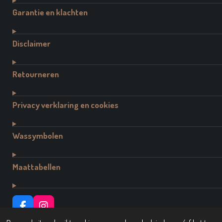
Garantie en klachten
Disclaimer
Retourneren
Privacy verklaring en cookies
Wassymbolen
Maattabellen
F
I
A
N
© 2021 - 2026 Dutch Brand Fashion