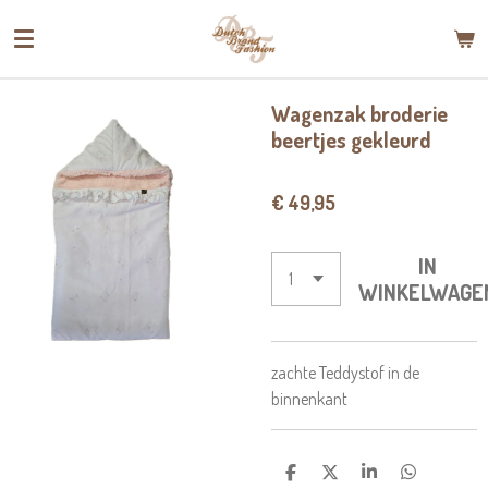
Ga
direct
naar
de
Wagenzak broderie
hoofdinhoud
beertjes gekleurd
€ 49,95
IN
WINKELWAGE
zachte Teddystof in de
binnenkant
D
D
S
D