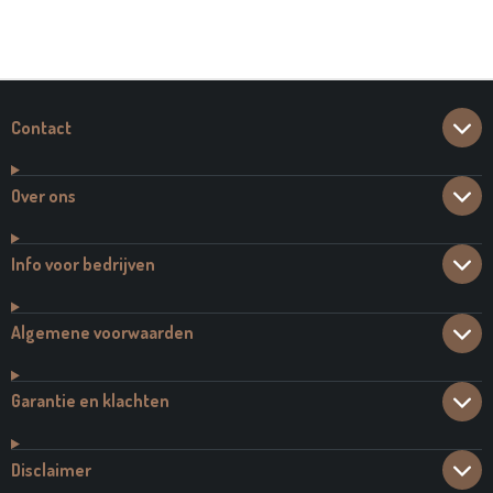
E
E
H
E
L
E
A
L
E
L
R
E
N
E
N
Contact
Over ons
Info voor bedrijven
Algemene voorwaarden
Garantie en klachten
Disclaimer