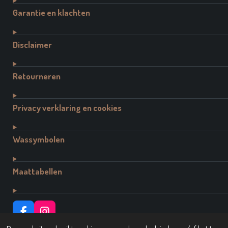
Garantie en klachten
Disclaimer
Retourneren
Privacy verklaring en cookies
Wassymbolen
Maattabellen
F
I
A
N
© 2021 - 2026 Dutch Brand Fashion