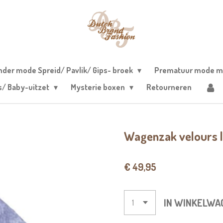
nder mode Spreid/ Pavlik/ Gips- broek
Prematuur mode m
s/ Baby-uitzet
Mysterie boxen
Retourneren
Wagenzak velours l
€ 49,95
IN WINKELWA