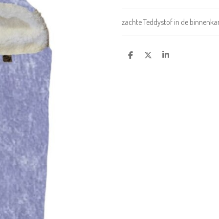
zachte Teddystof in de binnenka
D
D
S
E
E
H
L
E
A
E
L
R
N
E