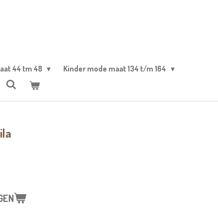
aat 44 tm 48
Kinder mode maat 134 t/m 164
ila
GEN