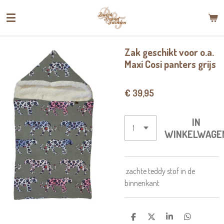
Ga
direct
naar
de
Zak geschikt voor o.a.
hoofdinhoud
Maxi Cosi panters grijs
€ 39,95
IN
WINKELWAGE
zachte teddy stof in de
binnenkant
D
D
S
D