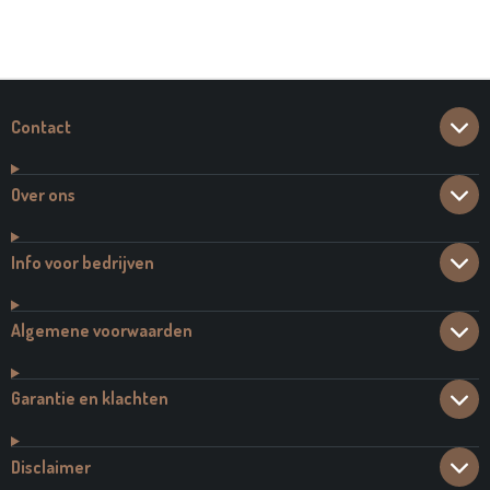
E
E
H
E
L
E
A
L
E
L
R
E
N
E
N
Contact
Over ons
Info voor bedrijven
Algemene voorwaarden
Garantie en klachten
Disclaimer