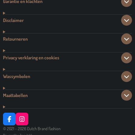
Garantie en klachten
Disclaimer
Retourneren
Privacy verklaring en cookies
Wassymbolen
Maattabellen
F
I
A
N
© 2021 - 2026 Dutch Brand Fashion
C
S