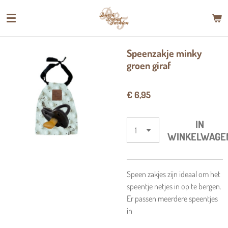
Ga
direct
naar
de
Speenzakje minky
hoofdinhoud
groen giraf
€ 6,95
IN
WINKELWAGE
Speen zakjes zijn ideaal om het
speentje netjes in op te bergen.
Er passen meerdere speentjes
in