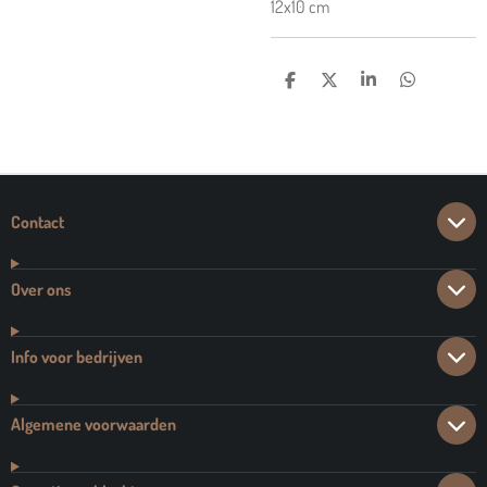
12x10 cm
D
D
S
D
E
E
H
E
L
E
A
L
E
L
R
E
N
E
N
Contact
Over ons
Info voor bedrijven
Algemene voorwaarden