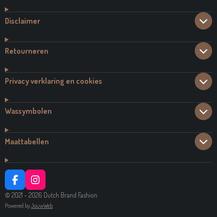
Disclaimer
Retourneren
Privacy verklaring en cookies
Wassymbolen
Maattabellen
F
I
A
N
© 2021 - 2026 Dutch Brand Fashion
C
S
Powered by
JouwWeb
E
T