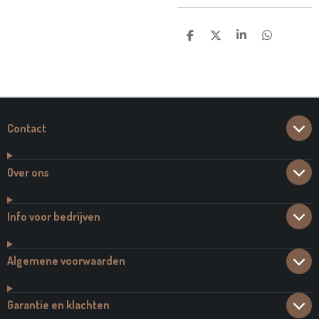
D
D
S
D
E
E
H
E
L
E
A
L
E
L
R
E
N
E
N
Contact
Over ons
Info voor bedrijven
Algemene voorwaarden
Garantie en klachten