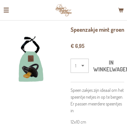
Ga
direct
naar
de
Speenzakje mint groen
hoofdinhoud
€ 6,95
IN
WINKELWAGE
Speen zakjes zijn ideaal om het
speentje netjes in op te bergen.
Er passen meerdere speentjes
in
12x10 cm