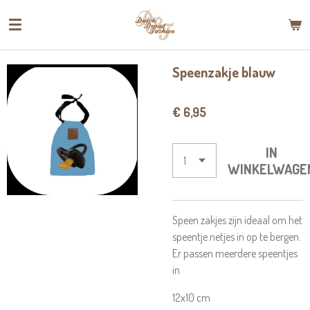
Ga
direct
naar
de
Speenzakje blauw
hoofdinhoud
€ 6,95
IN
WINKELWAGE
Speen zakjes zijn ideaal om het
speentje netjes in op te bergen.
Er passen meerdere speentjes
in
12x10 cm