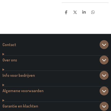
D
D
S
D
E
E
H
E
L
E
A
L
E
L
R
E
N
E
N
Contact
Over ons
Info voor bedrijven
Algemene voorwaarden
Garantie en klachten