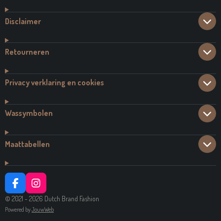
Disclaimer
Retourneren
Privacy verklaring en cookies
Wassymbolen
Maattabellen
F
I
A
N
© 2021 - 2026 Dutch Brand Fashion
C
S
Powered by
JouwWeb
E
T