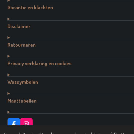
Garantie en klachten
Disclaimer
Retourneren
Privacy verklaring en cookies
Wassymbolen
Maattabellen
F
I
A
N
© 2021 - 2026 Dutch Brand Fashion