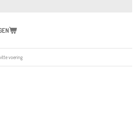
GEN
itte voering