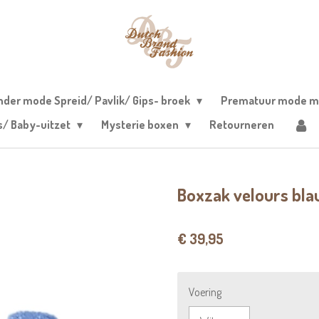
nder mode Spreid/ Pavlik/ Gips- broek
Prematuur mode m
s/ Baby-uitzet
Mysterie boxen
Retourneren
Boxzak velours bl
€ 39,95
Voering