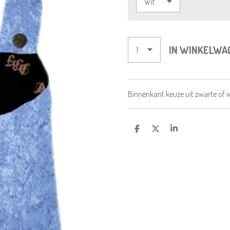
IN WINKELWA
Binnenkant keuze uit zwarte of w
D
D
S
E
E
H
L
E
A
E
L
R
N
E