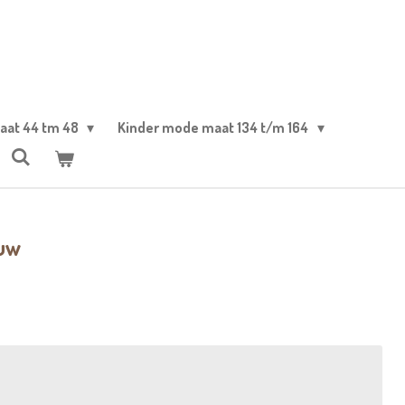
aat 44 tm 48
Kinder mode maat 134 t/m 164
auw