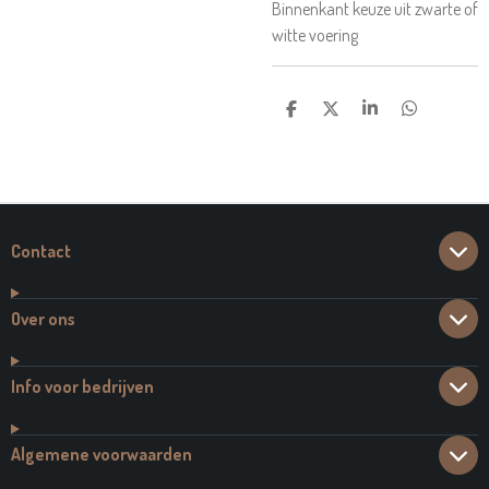
Binnenkant keuze uit zwarte of
witte voering
D
D
S
D
E
E
H
E
L
E
A
L
E
L
R
E
N
E
N
Contact
Over ons
Info voor bedrijven
Algemene voorwaarden