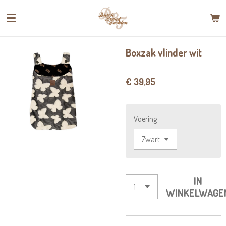
Ga
direct
naar
de
Boxzak vlinder wit
hoofdinhoud
€ 39,95
Voering
IN
WINKELWAGE