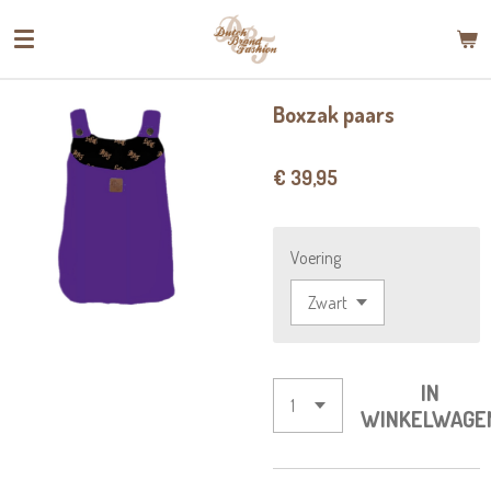
Ga
direct
naar
de
Boxzak paars
hoofdinhoud
€ 39,95
Voering
IN
WINKELWAGE