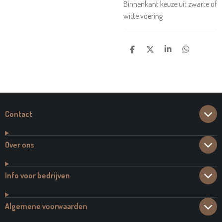
Binnenkant keuze uit zwarte of
witte voering
D
D
S
D
E
E
H
E
L
E
A
L
E
L
R
E
N
E
N
Contact
Over ons
Info voor bedrijven
Algemene voorwaarden