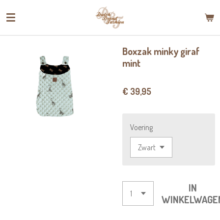
Ga
direct
naar
de
Boxzak minky giraf
hoofdinhoud
mint
€ 39,95
Voering
IN
WINKELWAGE