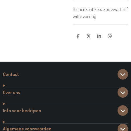
Binnenkant keuze uit zwarte of
witte voering
D
D
S
D
E
E
H
E
L
E
A
L
E
L
R
E
N
E
N
Contact
Over ons
Info voor bedrijven
Algemene voorwaarden