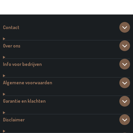
E
L
R
E
N
E
N
Contact
Over ons
Info voor bedrijven
Algemene voorwaarden
Garantie en klachten
Disclaimer