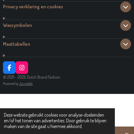
Privacy verklaring en cookies
Wassymbolen
Maattabellen
F
I
A
N
© 2021 - 2026 Dutch Brand Fashion
C
S
Powered by
JouwWeb
E
T
B
A
O
G
O
R
K
A
Deze website gebruikt cookies voor analyse-doeleinden
M
en/of het tonen van advertenties. Door gebruik te blijven
maken van de site gaat u hiermee akkoord.