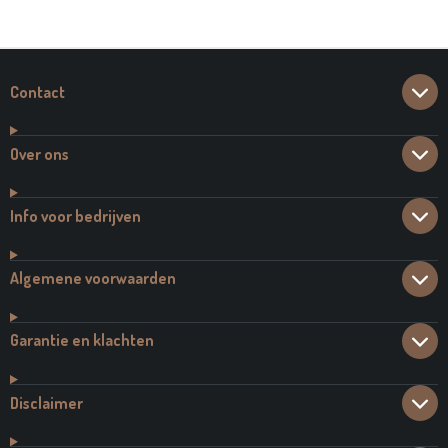
E
L
R
E
N
E
N
Contact
Over ons
Info voor bedrijven
Algemene voorwaarden
Garantie en klachten
Disclaimer