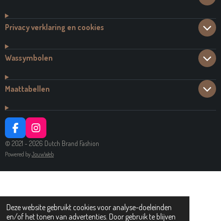
Privacy verklaring en cookies
Wassymbolen
Maattabellen
F
I
A
N
© 2021 - 2026 Dutch Brand Fashion
C
S
Powered by
JouwWeb
E
T
B
A
O
G
O
R
K
A
M
Deze website gebruikt cookies voor analyse-doeleinden
en/of het tonen van advertenties. Door gebruik te blijven