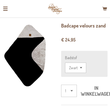
Ga
direct
naar
de
Badcape velours zand
hoofdinhoud
€ 24,95
Badstof
IN
WINKELWAGE