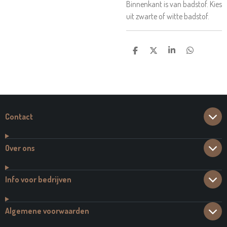
Binnenkant is van badstof. Kies
uit zwarte of witte badstof.
D
D
S
D
E
E
H
E
L
E
A
L
E
L
R
E
N
E
N
Contact
Over ons
Info voor bedrijven
Algemene voorwaarden