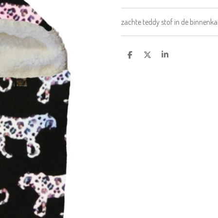
zachte teddy stof in de binnenka
D
D
S
E
E
H
L
E
A
E
L
R
N
E