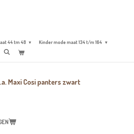
aat 44 tm 48
Kinder mode maat 134 t/m 164
.a. Maxi Cosi panters zwart
GEN