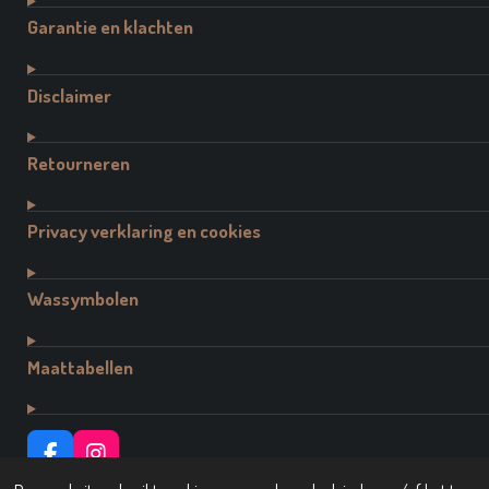
Garantie en klachten
Disclaimer
Retourneren
Privacy verklaring en cookies
Wassymbolen
Maattabellen
F
I
A
N
© 2021 - 2026 Dutch Brand Fashion