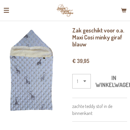
Ga
direct
naar
de
Zak geschikt voor o.a.
hoofdinhoud
Maxi Cosi minky giraf
blauw
€ 39,95
IN
WINKELWAGE
zachte teddy stof in de
binnenkant