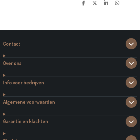
D
D
S
D
E
E
H
E
L
E
A
L
E
L
R
E
N
E
N
Contact
Over ons
Info voor bedrijven
Algemene voorwaarden
Garantie en klachten