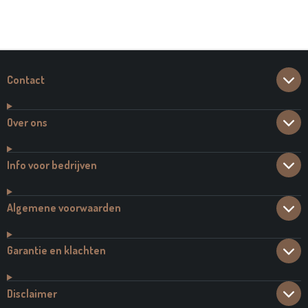
E
E
H
E
L
E
A
L
E
L
R
E
N
E
N
Contact
Over ons
Info voor bedrijven
Algemene voorwaarden
Garantie en klachten
Disclaimer