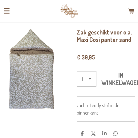
Ga
direct
naar
de
Zak geschikt voor o.a.
hoofdinhoud
Maxi Cosi panter sand
€ 39,95
IN
WINKELWAGE
zachte teddy stof in de
binnenkant
D
D
S
D