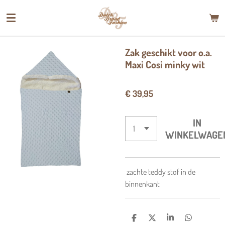
Ga
direct
naar
de
Zak geschikt voor o.a.
hoofdinhoud
Maxi Cosi minky wit
€ 39,95
IN
WINKELWAGE
zachte teddy stof in de
binnenkant
D
D
S
D