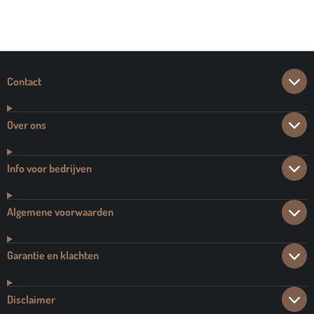
E
E
H
E
L
E
A
L
E
L
R
E
N
E
N
Contact
Over ons
Info voor bedrijven
Algemene voorwaarden
Garantie en klachten
Disclaimer