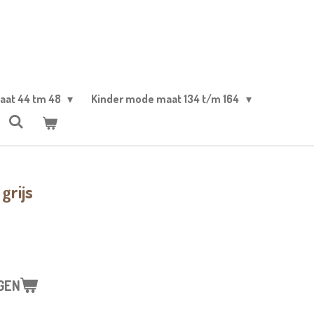
aat 44 tm 48
Kinder mode maat 134 t/m 164
grijs
GEN