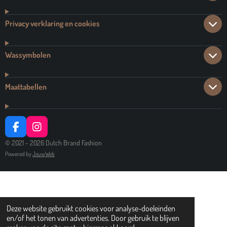
Privacy verklaring en cookies
Wassymbolen
Maattabellen
F
I
A
N
© 2021 - 2026 Dutch Brand Fashion
C
S
Powered by
JouwWeb
E
T
B
A
O
G
O
R
K
A
M
Deze website gebruikt cookies voor analyse-doeleinden
en/of het tonen van advertenties. Door gebruik te blijven