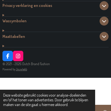
Privacy verklaring en cookies
Wassymbolen
Maattabellen
F
I
A
N
© 2021 - 2026 Dutch Brand Fashion
C
S
Powered by
JouwWeb
E
T
B
A
O
G
O
R
K
A
Deze website gebruikt cookies voor analyse-doeleinden
M
en/of het tonen van advertenties. Door gebruik te blijven
maken van de site gaat u hiermee akkoord.