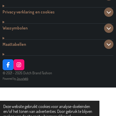
Privacy verklaring en cookies
Wassymbolen
Maattabellen
F
I
A
N
© 2021 - 2026 Dutch Brand Fashion
C
S
Powered by
JouwWeb
E
T
B
A
O
G
O
R
K
A
M
Deze website gebruikt cookies voor analyse-doeleinden
en/of het tonen van advertenties. Door gebruik te blijven