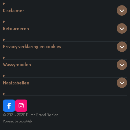
Disclaimer
Retourneren
Privacy verklaring en cookies
Wassymbolen
Maattabellen
F
I
A
N
© 2021 - 2026 Dutch Brand Fashion
C
S
Powered by
JouwWeb
E
T
B
A