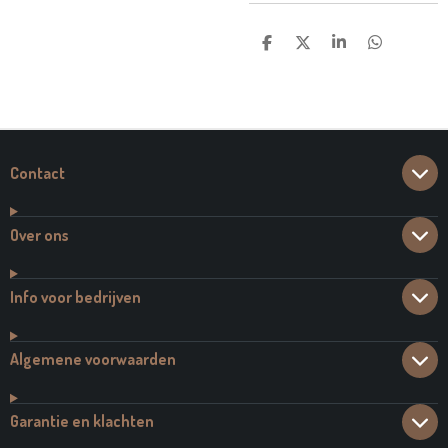
D
D
S
D
E
E
H
E
L
E
A
L
E
L
R
E
N
E
N
Contact
Over ons
Info voor bedrijven
Algemene voorwaarden
Garantie en klachten