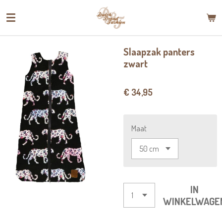
Ga
direct
naar
de
Slaapzak panters
hoofdinhoud
zwart
€ 34,95
Maat
IN
WINKELWAGE