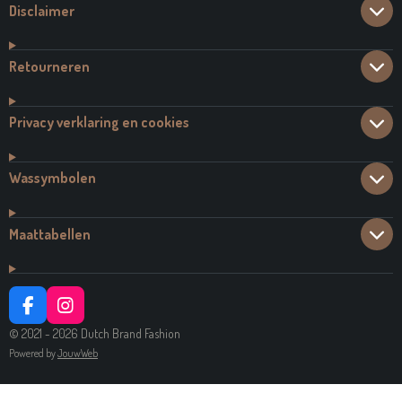
Disclaimer
Retourneren
Privacy verklaring en cookies
Wassymbolen
Maattabellen
F
I
A
N
© 2021 - 2026 Dutch Brand Fashion
C
S
Powered by
JouwWeb
E
T
B
A
O
G