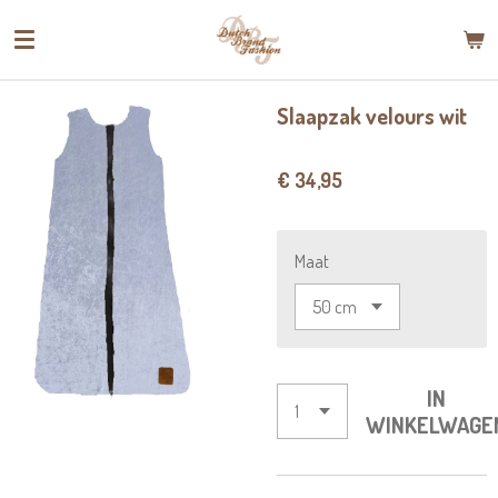
Ga
direct
naar
de
Slaapzak velours wit
hoofdinhoud
€ 34,95
Maat
IN
WINKELWAGE