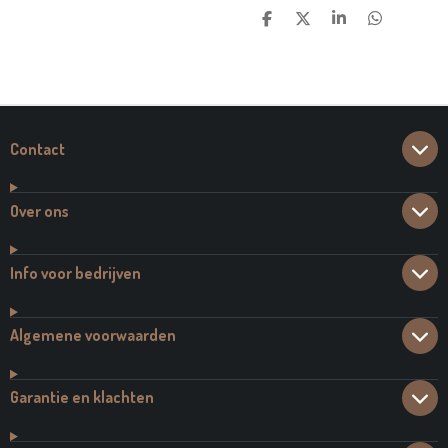
D
D
S
D
E
E
H
E
L
E
A
L
E
L
R
E
N
E
N
Contact
Over ons
Info voor bedrijven
Algemene voorwaarden
Garantie en klachten