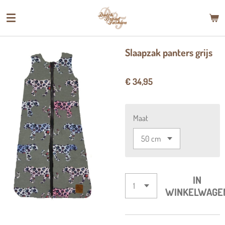
Ga
direct
naar
de
Slaapzak panters grijs
hoofdinhoud
€ 34,95
Maat
IN
WINKELWAGE