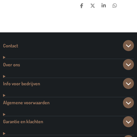
D
D
S
D
E
E
H
E
L
E
A
L
E
L
R
E
N
E
N
Contact
Over ons
Info voor bedrijven
Algemene voorwaarden
Garantie en klachten