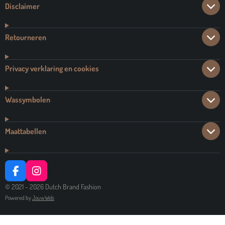
Disclaimer
Retourneren
Privacy verklaring en cookies
Wassymbolen
Maattabellen
F
I
A
N
© 2021 - 2026 Dutch Brand Fashion
C
S
Powered by
JouwWeb
E
T
B
A
O
G