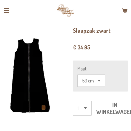
Ga
direct
naar
de
Slaapzak zwart
hoofdinhoud
€ 34,95
Maat
IN
WINKELWAGE