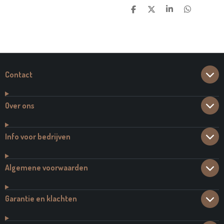
D
D
S
D
E
E
H
E
L
E
A
L
E
L
R
E
N
E
N
Contact
Over ons
Info voor bedrijven
Algemene voorwaarden
Garantie en klachten