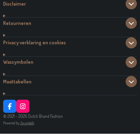
Disclaimer
Retourneren
Privacy verklaring en cookies
Wassymbolen
Maattabellen
F
I
A
N
© 2021 - 2026 Dutch Brand Fashion
C
S
Powered by
JouwWeb
E
T
B
A
O
G