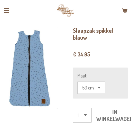
Ga
direct
naar
de
Slaapzak spikkel
hoofdinhoud
blauw
€ 34,95
Maat
IN
WINKELWAGE