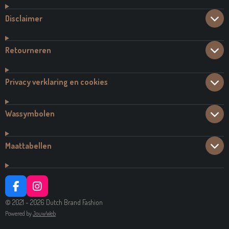
Disclaimer
Retourneren
Privacy verklaring en cookies
Wassymbolen
Maattabellen
F
I
A
N
© 2021 - 2026 Dutch Brand Fashion
C
S
Powered by
JouwWeb
E
T
B
A