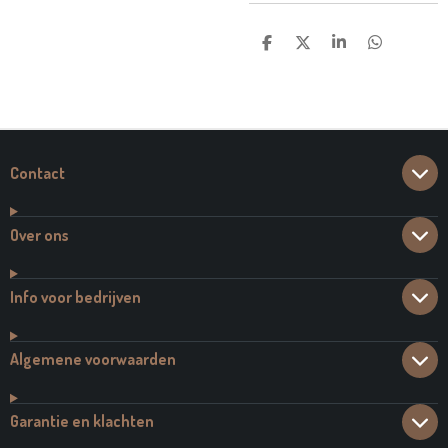
D
D
S
D
E
E
H
E
L
E
A
L
E
L
R
E
N
E
N
Contact
Over ons
Info voor bedrijven
Algemene voorwaarden
Garantie en klachten