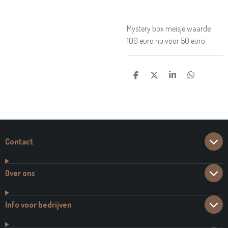
Mystery box meisje waarde
100 euro nu voor 50 euro
D
D
S
D
E
E
H
E
L
E
A
L
E
L
R
E
N
E
N
Contact
Over ons
Info voor bedrijven