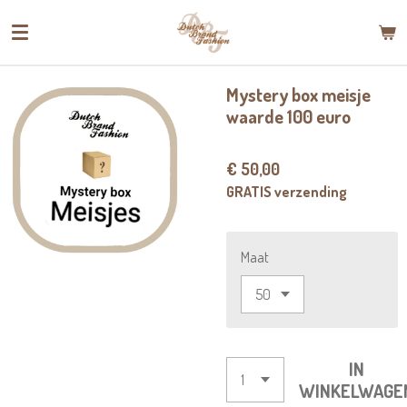
Ga
direct
naar
de
Mystery box meisje
hoofdinhoud
waarde 100 euro
€ 50,00
GRATIS verzending
Maat
IN
WINKELWAGE