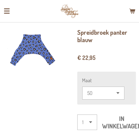
Ga
direct
naar
de
Spreidbroek panter
hoofdinhoud
blauw
€ 22,95
Maat
IN
WINKELWAGE