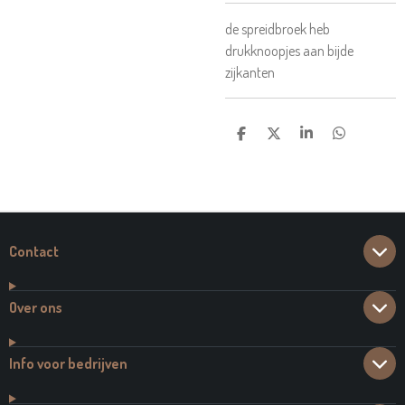
de spreidbroek heb
drukknoopjes aan bijde
zijkanten
D
D
S
D
E
E
H
E
L
E
A
L
E
L
R
E
N
E
N
Contact
Over ons
Info voor bedrijven