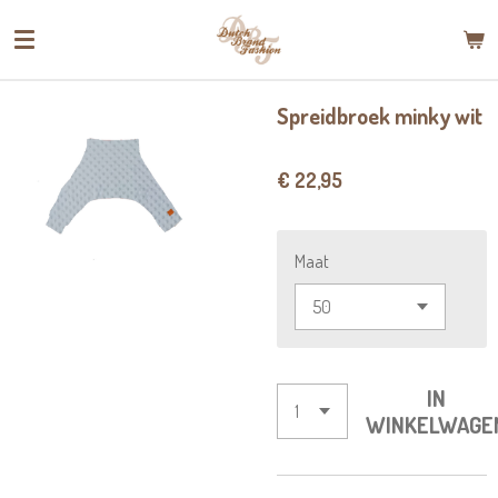
Ga
direct
naar
de
Spreidbroek minky wit
hoofdinhoud
€ 22,95
Maat
IN
WINKELWAGE