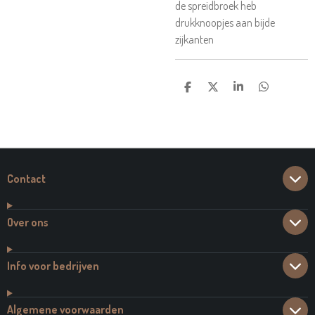
de spreidbroek heb
drukknoopjes aan bijde
zijkanten
D
D
S
D
E
E
H
E
L
E
A
L
E
L
R
E
N
E
N
Contact
Over ons
Info voor bedrijven
Algemene voorwaarden