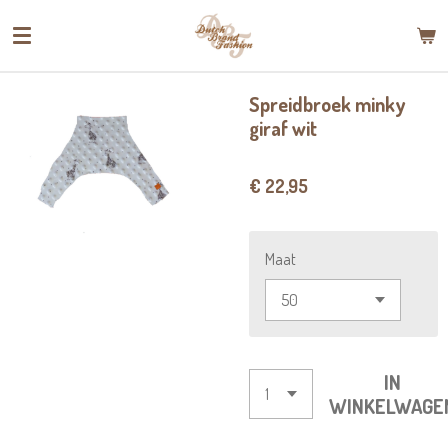
Ga
direct
naar
de
Spreidbroek minky
hoofdinhoud
giraf wit
€ 22,95
Maat
IN
WINKELWAGE