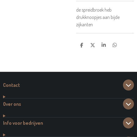
de spreidbroek heb
drukknoopjes aan bijde
zijkanten
D
D
S
D
E
E
H
E
L
E
A
L
E
L
R
E
N
E
N
Contact
Over ons
Info voor bedrijven